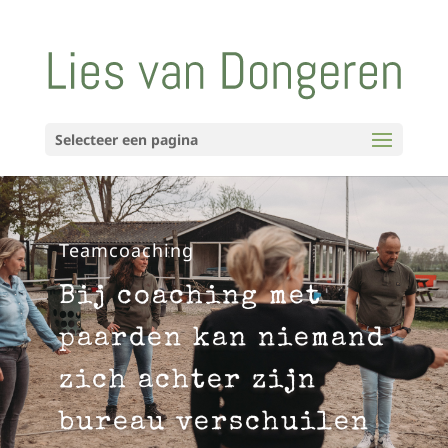
Selecteer een pagina
Teamcoaching
Bij coaching met
paarden kan niemand
zich achter zijn
bureau verschuilen