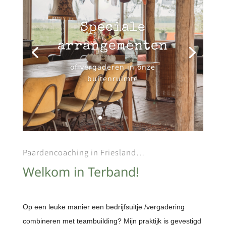
Speciale
arrangementen
of vergaderen in onze
buitenruimte
Paardencoaching in Friesland…
Welkom in Terband!
Op een leuke manier een bedrijfsuitje /vergadering
combineren met teambuilding?
Mijn praktijk is gevestigd